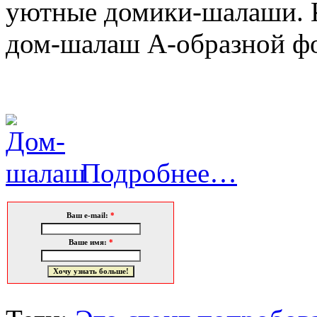
уютные домики-шалаши. К
дом-шалаш А-образной ф
Подробнее…
Ваш e-mail:
*
Ваше имя:
*