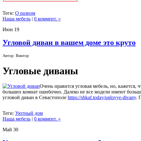
Теги:
О разном
Наша мебель
|
0 коммент. »
Июн
19
Угловой диван в вашем доме это круто
Автор: Виктор
Угловые диваны
Очень нравится угловая мебель, но, кажется, 
больших комнат ошибочно. Далеко не все модели имеют больши
угловой диван в Севастополе
https://shkaf.today/uglovye-divany
. 
Теги:
Уютный дом
Наша мебель
|
0 коммент. »
Май
30