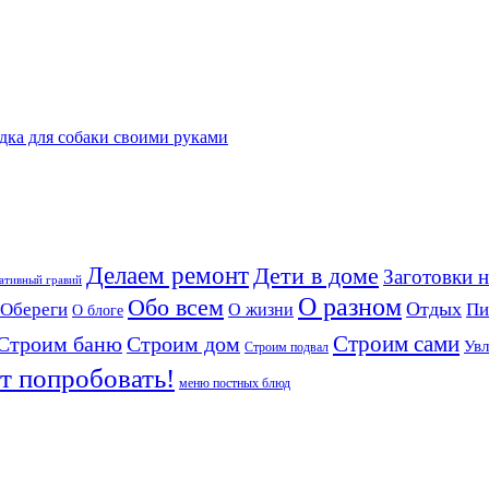
дка для собаки своими руками
Делаем ремонт
Дети в доме
Заготовки 
ативный гравий
О разном
Обо всем
Обереги
Отдых
О жизни
Пи
О блоге
Строим сами
Строим дом
Строим баню
Увл
Строим подвал
т попробовать!
меню постных блюд