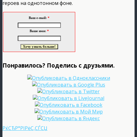
героев на однотонном фоне.
Ваш e-mail:
*
Ваше имя:
*
Понравилось? Поделись с друзьями.
РќСЂР°РІРёС‚СЃСЏ