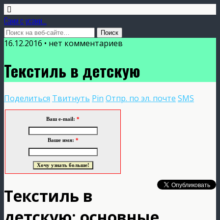
Сами с усами...
16.12.2016 • нет комментариев
Текстиль в детскую
Поделиться
Твитнуть
Pin
Отпр. по эл. почте
SMS
Ваш e-mail:
*
Ваше имя:
*
Текстиль в
детскую: основные