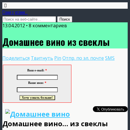
Сами с усами...
13.04.2012 • 8 комментариев
Домашнее вино из свеклы
Поделиться
Твитнуть
Pin
Отпр. по эл. почте
SMS
Ваш e-mail:
*
Ваше имя:
*
Домашнее вино… из свеклы