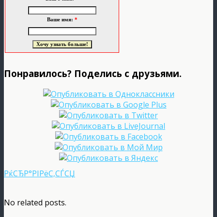
Ваше имя:
*
Понравилось? Поделись с друзьями.
РќСЂР°РІРёС‚СЃСЏ
No related posts.