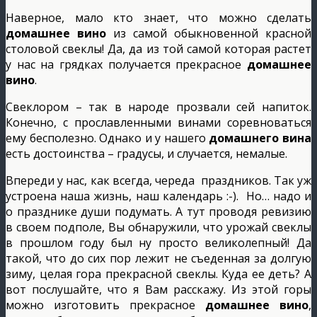
Наверное, мало кто знает, что можно сделать
домашнее вино
из самой обыкновенной красной
столовой свеклы! Да, да из той самой которая растет
у нас на грядках получается прекрасное
домашнее
вино
.
Свеклором – так в народе прозвали сей напиток.
Конечно, с прославленными винами соревноваться
ему бесполезно. Однако и у нашего
домашнего вина
есть достоинства – градусы, и случается, немалые.
Впереди у нас, как всегда, череда праздников. Так уж
устроена наша жизнь, наш календарь :-). Но… надо и
о празднике души подумать. А тут проводя ревизию
в своем подполе, Вы обнаружили, что урожай свеклы
в прошлом году был ну просто великолепный! Да
такой, что до сих пор лежит не съеденная за долгую
зиму, целая гора прекрасной свеклы. Куда ее деть? А
вот послушайте, что я Вам расскажу. Из этой горы
можно изготовить прекрасное
домашнее вино
,