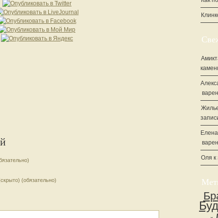
Как п
Клинк
Све
Амикт
камен
Алекс
варен
Жилье
запис
Елена
ий
варен
Оля
к
бязательно)
(скрыто) (обязательно)
Мет
Бр
Бу