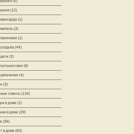
анузел
(6)
кухня
(12)
 мансарда
(1)
 мебель
(3)
 прихожая
(1)
усадьба
(44)
дети
(3)
путешествия
(8)
увлечения
(4)
ге
(3)
ные советы
(134)
ок в доме
(2)
ник в доме
(29)
е
(58)
т в доме
(83)