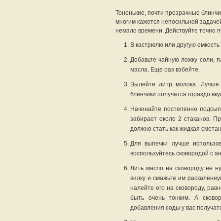
Тоненькие, почти прозрачные блинчи
многим кажется непосильной задачей.
немало времени. Действуйте точно п
В кастрюлю или другую емкость 
Добавьте чайную ложку соли, п
масла. Еще раз взбейте.
Вылейте литр молока. Лучше
блинчики получатся гораздо вку
Начинайте постепенно подсыпа
забирает около 2 стаканов. П
должно стать как жидкая сметан
Для выпечки лучше использов
воспользуйтесь сковородой с 
Лить масло на сковороду не ну
вилку и смажьте им раскаленну
налейте его на сковороду, рав
быть очень тонким. А сково
добавления соды у вас получат