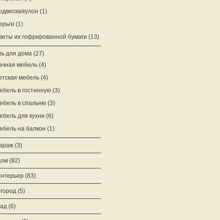
одвеска/кулон
(1)
ерьги
(1)
веты их гофрированной бумаги
(13)
ь для дома
(27)
ачная мебель
(4)
етская мебель
(4)
ебель в гостинную
(3)
ебель в спальню
(3)
ебель для кухни
(6)
ебель на балкон
(1)
араж
(3)
дом
(82)
нтерьер
(83)
город
(5)
ад
(6)