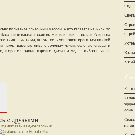
Сад-о
Своим
Строи
ьно поливайте сливочным маслом. А что касается начинок, то
Стро
. Идеальный вариант, если вы ждете гостей, — подать блины на
с разными начинками, чтобы гость мог ориентироваться на свой
Уютны
м луком, вареные яйца с зеленым луком, соленые огурцы и
о, творог с ягодами, варенье, джемы и мед — выбор начинок
Хозяи
Хозяй
Све
Как с
Камен
эффек
дома
ь с друзьями.
Сваро
грамо