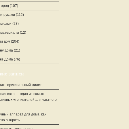
город
(107)
и руками
(112)
м сами
(23)
йматериалы
(12)
й дом
(204)
ну дома
(21)
ке Дома
(76)
жие записи
шить оригинальный жилет
ная вата — один из самых
тивных утеплителей для частного
чный аппарат для дома, как
тно выбрать