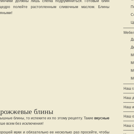
инчики должны лишь слегка подрумяниться. Готовый блин
щедро полейте растопленным сливочным маслом. Блины
П
ляными!
С
Ц
Мебел
Д
Д
М
М
М
М
Наш г
Наш 
Наш и
дрожжевые блины
Наш о
ышные блины, то испеките их по этому рецепту. Такие
вкусные
уше всем без исключения!
Наш с
орошей муки и обязательно ее несколько раз просейте, чтобы