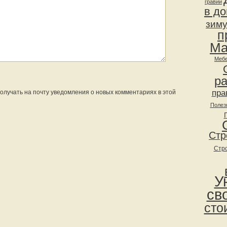
гравий
в д
зим
п
Ма
Мебе
р
пра
 получать на почту уведомления о новых комментариях в этой
Полез
Стр
Стр
У
св
сто