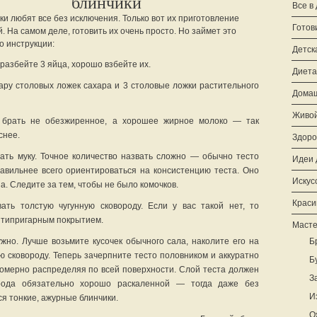
блинчики
Все в
ки любят все без исключения. Только вот их приготовление
Готов
 На самом деле, готовить их очень просто. Но займет это
о инструкции:
Детск
разбейте 3 яйца, хорошо взбейте их.
Диета
ару столовых ложек сахара и 3 столовые ложки растительного
Домаш
Живой
 брать не обезжиренное, а хорошее жирное молоко — так
снее.
Здоро
ть муку. Точное количество назвать сложно — обычно тесто
Идеи 
равильнее всего ориентироваться на консистенцию теста. Оно
Искус
а. Следите за тем, чтобы не было комочков.
Краси
ать толстую чугунную сковороду. Если у вас такой нет, то
антипригарным покрытием.
Масте
жно. Лучше возьмите кусочек обычного сала, наколите его на
Б
ю сковороду. Теперь зачерпните тесто половником и аккуратно
Б
номерно распределяя по всей поверхности. Слой теста должен
З
рода обязательно хорошо раскаленной — тогда даже без
И
ся тонкие, ажурные блинчики.
О