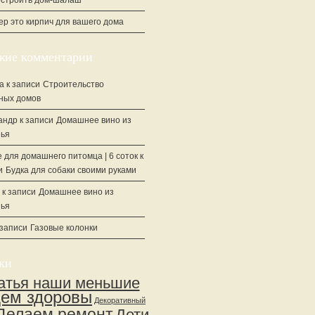
остроить дом-шалаш
ер это кирпич для вашего дома
жие комментарии
а
к записи
Строительство
ных домов
андр
к записи
Домашнее вино из
ья
 для домашнего питомца | 6 соток
к
и
Будка для собаки своими руками
к записи
Домашнее вино из
ья
 записи
Газовые колонки
ки
атья наши меньшие
дем здоровы
Декоративный
Делаем ремонт
Дети