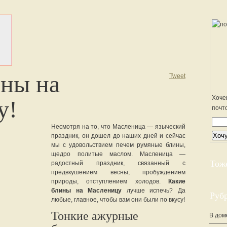
ны на
Tweet
Хоче
у!
почт
Несмотря на то, что Масленица — языческий
праздник, он дошел до наших дней и сейчас
мы с удовольствием печем румяные блины,
щедро политые маслом. Масленица —
Тож
радостный праздник, связанный с
предвкушением весны, пробуждением
природы, отступлением холодов.
Какие
блины на Масленицу
лучше испечь? Да
Руб
любые, главное, чтобы вам они были по вкусу!
Тонкие ажурные
В дом