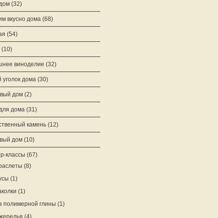
 дом
(32)
им вкусно дома
(68)
ая
(54)
(10)
нее виноделие
(32)
 уголок дома
(30)
вый дом
(2)
для дома
(31)
ственный камень
(12)
вый дом
(10)
р-классы
(67)
раслеты
(8)
усы
(1)
аколки
(1)
з полимерной глины
(1)
жерелья
(4)