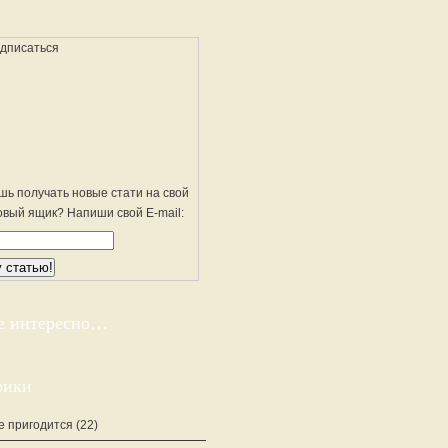
шь получать новые стати на свой
овый ящик? Напиши свой E-mail:
е интересно…
рики
е пригодится
(22)