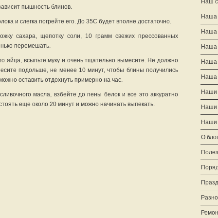
Наш с
 зависит пышность блинов.
Наша 
лока и слегка погрейте его. До 35С будет вполне достаточно.
Наша
ожку сахара, щепотку соли, 10 грамм свежих прессованных
енько перемешать.
Наша
го яйца, всыпьте муку и очень тщательно вымесите. Не должно
Наша
Месите подольше, не менее 10 минут, чтобы блины получились
Наша 
 можно оставить отдохнуть примерно на час.
Наши 
сливочного масла, взбейте до пены белок и все это аккуратно
стоять еще около 20 минут и можно начинать выпекать.
Наши 
Наши 
О бло
Полез
Поряд
Празд
Разно
Ремон