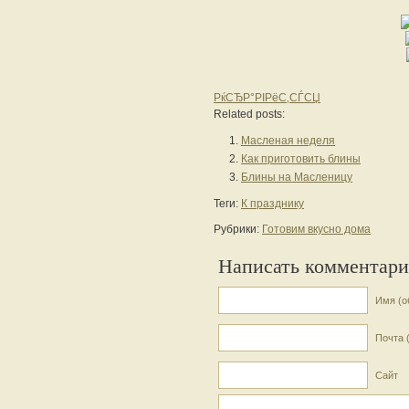
РќСЂР°РІРёС‚СЃСЏ
Related posts:
Масленая неделя
Как приготовить блины
Блины на Масленицу
Теги:
К празднику
Рубрики:
Готовим вкусно дома
Написать комментар
Имя (о
Почта 
Сайт