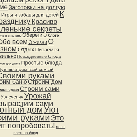
оме
Заготовки на долгую
К
у
Игры и забавы для детей
разднику
Красиво
ленькие секреты
Обереги
О блоге
ль в спальню
О
Обо всем
О жизни
азном
Отдых
Питаемся
вильно
Повседневные блюда
Простые блюда
ное для дома
Путешествуем всей семьей
Своими руками
оим баню
Строим дом
Строим сами
оим подвал
Урожай
Увлечения
вырастим сами
ютный дом
Уют
оими руками
Это
ит попробовать!
меню
постных блюд