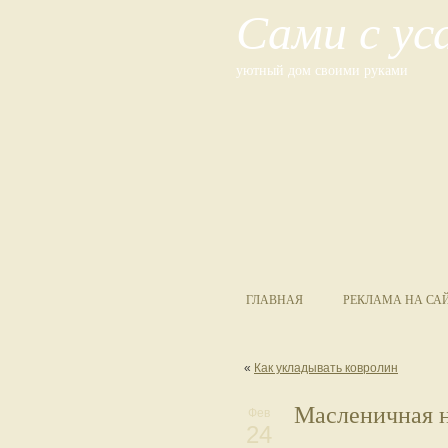
Сами с у
уютный дом своими руками
ГЛАВНАЯ
РЕКЛАМА НА СА
«
Как укладывать ковролин
Масленичная 
Фев
24