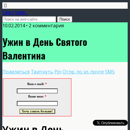
Сами с усами...
10.02.2014 • 2 комментария
Ужин в День Святого
Валентина
Поделиться
Твитнуть
Pin
Отпр. по эл. почте
SMS
Ваш e-mail:
*
Ваше имя:
*
Ужин в День