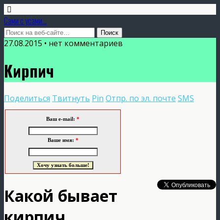
Сами с усами...
27.08.2015 • нет комментариев
Кирпич
Поделиться
Твитнуть
Pin
Отпр. по эл. почте
SMS
Ваш e-mail:
*
Ваше имя:
*
Какой бывает
кирпич