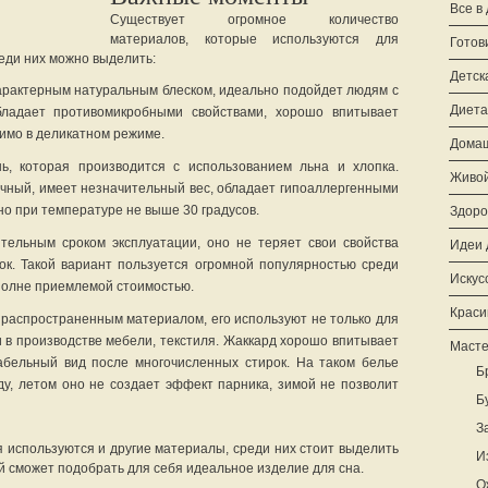
Все в
Существует огромное количество
материалов, которые используются для
Готов
еди них можно выделить:
Детск
рактерным натуральным блеском, идеально подойдет людям с
Диета
бладает противомикробными свойствами, хорошо впитывает
димо в деликатном режиме.
Домаш
ь, которая производится с использованием льна и хлопка.
Живой
чный, имеет незначительный вес, обладает гипоаллергенными
но при температуре не выше 30 градусов.
Здоро
ельным сроком эксплуатации, оно не теряет свои свойства
Идеи 
ок. Такой вариант пользуется огромной популярностью среди
Искус
полне приемлемой стоимостью.
Краси
распространенным материалом, его используют не только для
и в производстве мебели, текстиля. Жаккард хорошо впитывает
Масте
табельный вид после многочисленных стирок. На таком белье
Б
ду, летом оно не создает эффект парника, зимой не позволит
Б
З
я используются и другие материалы, среди них стоит выделить
И
ый сможет подобрать для себя идеальное изделие для сна.
О