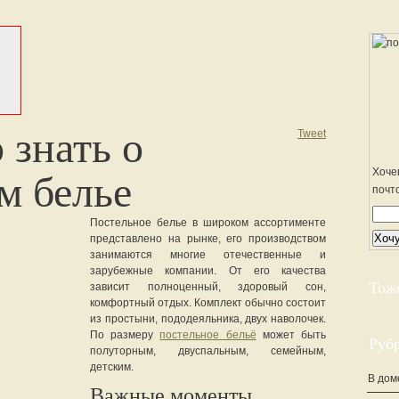
 знать о
Tweet
Хоче
м белье
почт
Постельное белье в широком ассортименте
представлено на рынке, его производством
занимаются многие отечественные и
зарубежные компании. От его качества
Тож
зависит полноценный, здоровый сон,
комфортный отдых. Комплект обычно состоит
из простыни, пододеяльника, двух наволочек.
По размеру
постельное бельё
может быть
Руб
полуторным, двуспальным, семейным,
детским.
В дом
Важные моменты