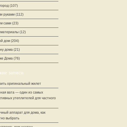
город
(107)
и руками
(112)
м сами
(23)
йматериалы
(12)
й дом
(204)
ну дома
(21)
ке Дома
(76)
жие записи
шить оригинальный жилет
ная вата — один из самых
тивных утеплителей для частного
чный аппарат для дома, как
тно выбрать