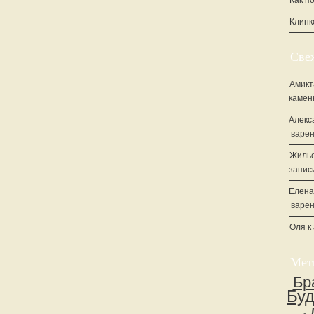
Как п
Клинк
Све
Амикт
камен
Алекс
варен
Жилье
запис
Елена
варен
Оля
к
Мет
Бр
Бу