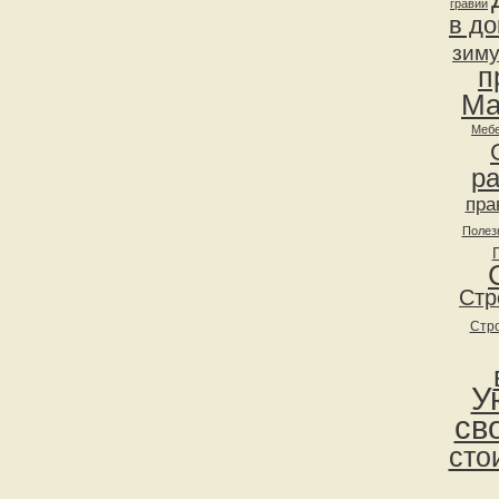
гравий
в д
зим
п
Ма
Мебе
р
пра
Полез
Стр
Стр
У
св
сто