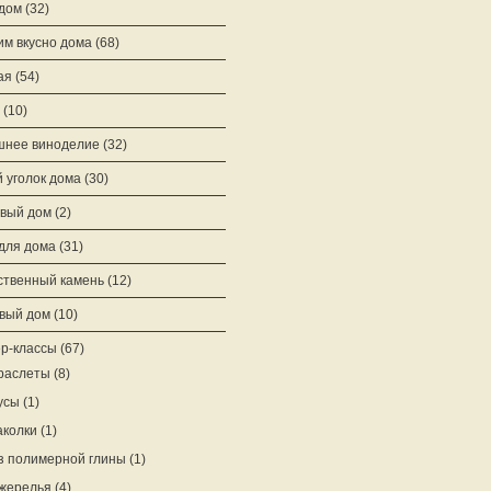
 дом
(32)
им вкусно дома
(68)
ая
(54)
(10)
нее виноделие
(32)
 уголок дома
(30)
вый дом
(2)
для дома
(31)
ственный камень
(12)
вый дом
(10)
р-классы
(67)
раслеты
(8)
усы
(1)
аколки
(1)
з полимерной глины
(1)
жерелья
(4)