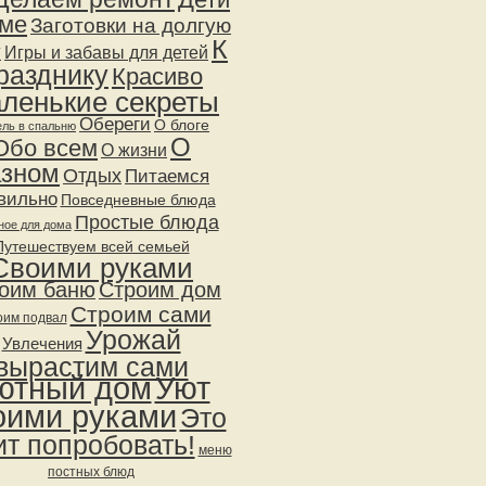
оме
Заготовки на долгую
К
у
Игры и забавы для детей
разднику
Красиво
ленькие секреты
Обереги
О блоге
ль в спальню
О
Обо всем
О жизни
азном
Отдых
Питаемся
вильно
Повседневные блюда
Простые блюда
ное для дома
Путешествуем всей семьей
Своими руками
оим баню
Строим дом
Строим сами
оим подвал
Урожай
Увлечения
вырастим сами
ютный дом
Уют
оими руками
Это
ит попробовать!
меню
постных блюд