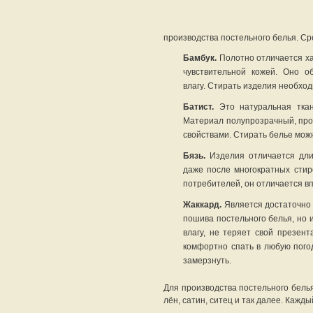
производства постельного белья. Ср
Бамбук.
Полотно отличается ха
чувствительной кожей. Оно о
влагу. Стирать изделия необхо
Батист.
Это натуральная ткан
Материал полупрозрачный, про
свойствами. Стирать белье мож
Бязь.
Изделия отличается длит
даже после многократных стир
потребителей, он отличается в
Жаккард.
Является достаточно 
пошива постельного белья, но 
влагу, не теряет свой презен
комфортно спать в любую пого
замерзнуть.
Для производства постельного бель
лён, сатин, ситец и так далее. Кажд