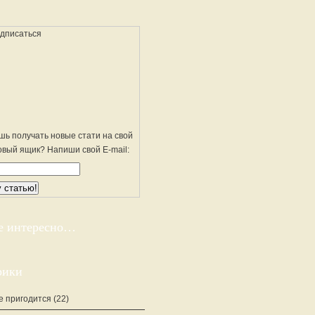
шь получать новые стати на свой
овый ящик? Напиши свой E-mail:
е интересно…
рики
е пригодится
(22)