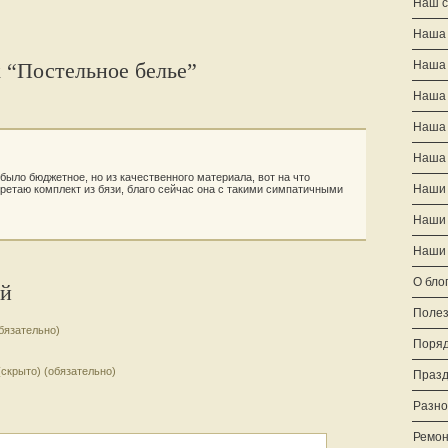
Наш с
Наша 
к “Постельное белье”
Наша
Наша
Наша
Наша 
 было бюджетное, но из качественного материала, вот на что
Наши 
ретаю комплект из бязи, благо сейчас она с такими симпатичными
Наши 
Наши 
О бло
ий
Полез
бязательно)
Поряд
(скрыто) (обязательно)
Празд
Разно
Ремон