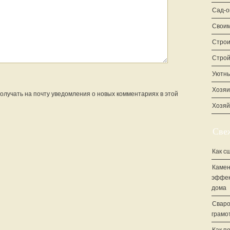
Сад-о
Своим
Строи
Стро
Уютны
Хозяи
 получать на почту уведомления о новых комментариях в этой
Хозяй
Све
Как с
Камен
эффек
дома
Сваро
грамо