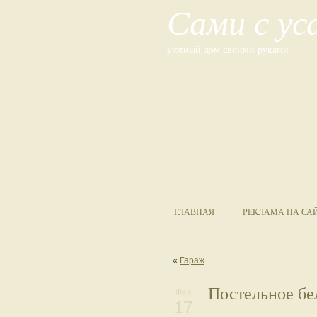
Сами с у
уютный дом своими руками
ГЛАВНАЯ
РЕКЛАМА НА СА
«
Гараж
Постельное бе
Фев
17