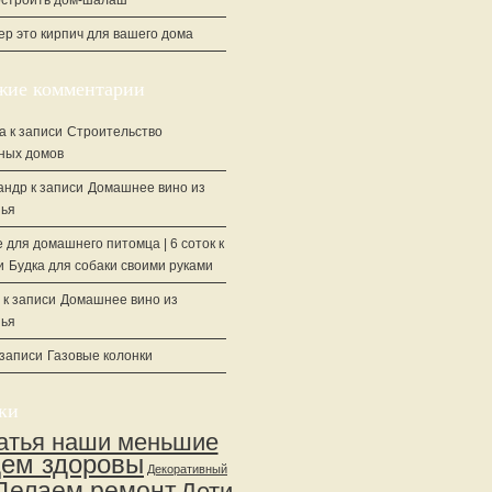
остроить дом-шалаш
ер это кирпич для вашего дома
жие комментарии
а
к записи
Строительство
ных домов
андр
к записи
Домашнее вино из
ья
 для домашнего питомца | 6 соток
к
и
Будка для собаки своими руками
к записи
Домашнее вино из
ья
 записи
Газовые колонки
ки
атья наши меньшие
дем здоровы
Декоративный
Делаем ремонт
Дети