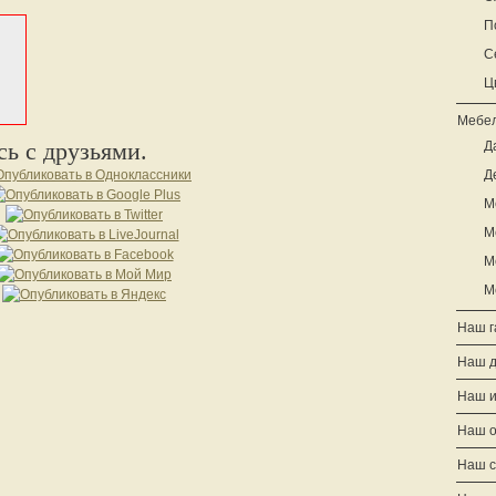
П
С
Ц
Мебел
ь с друзьями.
Д
Д
М
М
М
М
Наш г
Наш 
Наш и
Наш о
Наш с