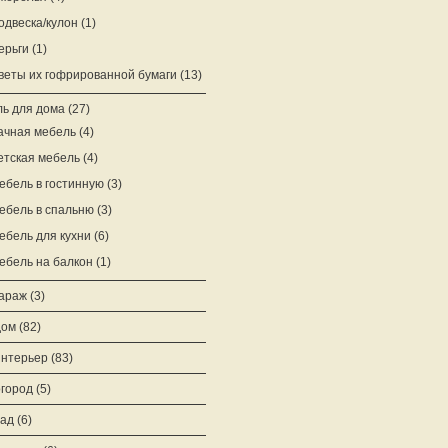
одвеска/кулон
(1)
ерьги
(1)
веты их гофрированной бумаги
(13)
ь для дома
(27)
ачная мебель
(4)
етская мебель
(4)
ебель в гостинную
(3)
ебель в спальню
(3)
ебель для кухни
(6)
ебель на балкон
(1)
араж
(3)
дом
(82)
нтерьер
(83)
город
(5)
ад
(6)