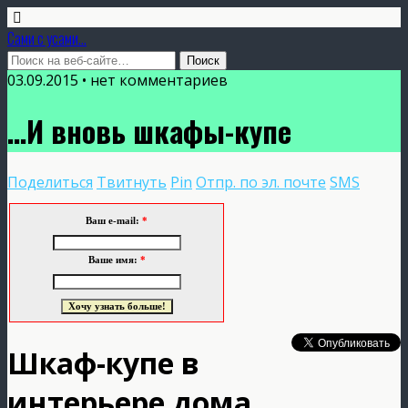
Сами с усами...
03.09.2015 • нет комментариев
…И вновь шкафы-купе
Поделиться
Твитнуть
Pin
Отпр. по эл. почте
SMS
Ваш e-mail:
*
Ваше имя:
*
Шкаф-купе в
интерьере дома