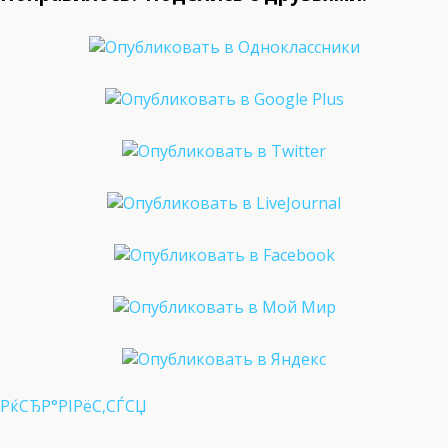
РќСЂР°РІРёС‚СЃСЏ