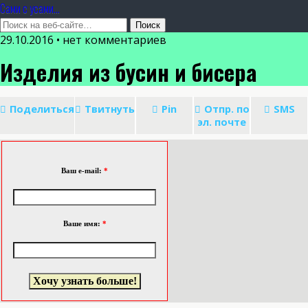
Сами с усами...
29.10.2016 • нет комментариев
Изделия из бусин и бисера
Поделиться
Твитнуть
Pin
Отпр. по
SMS
эл. почте
Ваш e-mail:
*
Ваше имя:
*