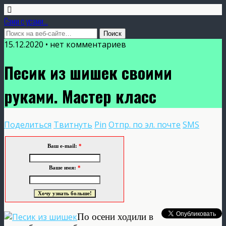
Сами с усами...
15.12.2020 • нет комментариев
Песик из шишек своими
руками. Мастер класс
Поделиться
Твитнуть
Pin
Отпр. по эл. почте
SMS
Ваш e-mail:
*
Ваше имя:
*
По осени ходили в