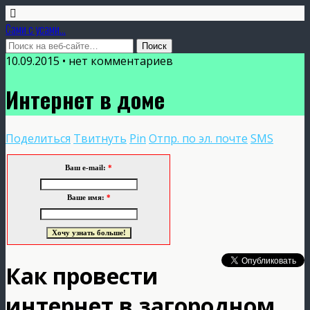
Сами с усами...
10.09.2015 • нет комментариев
Интернет в доме
Поделиться
Твитнуть
Pin
Отпр. по эл. почте
SMS
Ваш e-mail:
*
Ваше имя:
*
Как провести
интернет в загородном