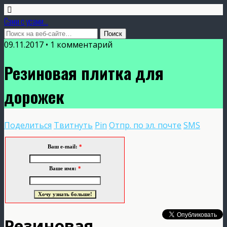
Сами с усами...
09.11.2017 • 1 комментарий
Резиновая плитка для
дорожек
Поделиться
Твитнуть
Pin
Отпр. по эл. почте
SMS
Ваш e-mail:
*
Ваше имя:
*
Резиновая