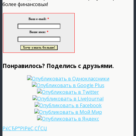
более финансовых!
Ваш e-mail:
*
Ваше имя:
*
Понравилось? Поделись с друзьями.
РќСЂР°РІРёС‚СЃСЏ