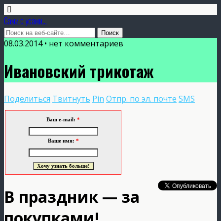
Сами с усами...
08.03.2014 • нет комментариев
Ивановский трикотаж
Поделиться
Твитнуть
Pin
Отпр. по эл. почте
SMS
Ваш e-mail:
*
Ваше имя:
*
В праздник — за
покупками!