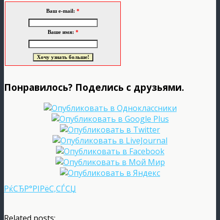
Ваш e-mail:
*
Ваше имя:
*
Понравилось? Поделись с друзьями.
РќСЂР°РІРёС‚СЃСЏ
Related posts: