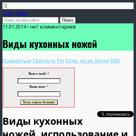
Сами с усами...
11.01.2014 • нет комментариев
Виды кухонных ножей
Поделиться
Твитнуть
Pin
Отпр. по эл. почте
SMS
Ваш e-mail:
*
Ваше имя:
*
Виды кухонных
ножей, использование и