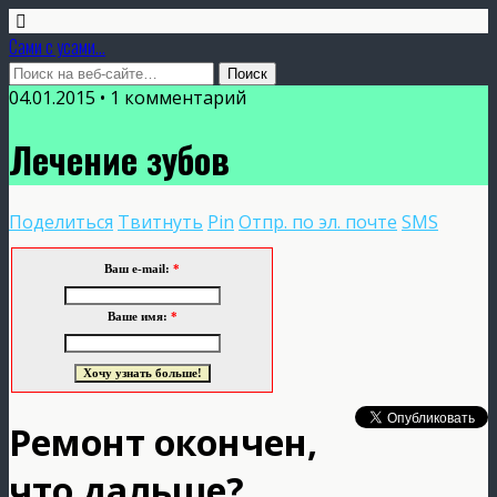
Сами с усами...
04.01.2015 • 1 комментарий
Лечение зубов
Поделиться
Твитнуть
Pin
Отпр. по эл. почте
SMS
Ваш e-mail:
*
Ваше имя:
*
Ремонт окончен,
что дальше?