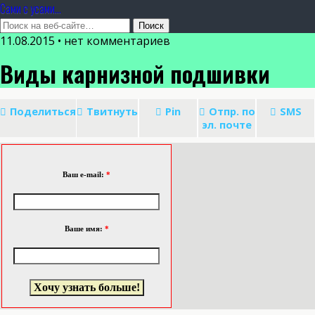
Сами с усами...
11.08.2015 • нет комментариев
Виды карнизной подшивки
Поделиться
Твитнуть
Pin
Отпр. по
SMS
эл. почте
Ваш e-mail:
*
Ваше имя:
*