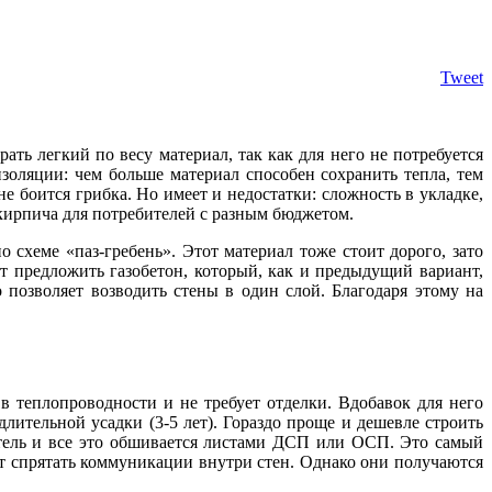
Tweet
ть легкий по весу материал, так как для него не потребуется
золяции: чем больше материал способен сохранить тепла, тем
 боится грибка. Но имеет и недостатки: сложность в укладке,
ирпича для потребителей с разным бюджетом.
 схеме «паз-гребень». Этот материал тоже стоит дорого, зато
т предложить газобетон, который, как и предыдущий вариант,
 позволяет возводить стены в один слой. Благодаря этому на
в теплопроводности и не требует отделки. Вдобавок для него
 длительной усадки (3-5 лет). Гораздо проще и дешевле строить
литель и все это обшивается листами ДСП или ОСП. Это самый
ет спрятать коммуникации внутри стен. Однако они получаются