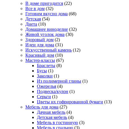
В доме пригодится
(22)
Все в дом
(32)
Готовим вкусно дома
(68)
Детская
(54)
Диета
(10)
Домашнее виноделие
(32)
Живой уголок дома
(30)
Здоровый дом
(2)
Идеи для дома
(31)
Искусственный камень
(12)
Красивый дом
(10)
Мастер-классы
(67)
Браслеты
(8)
Бусы
(1)
Заколки
(1)
Из полимерной глины
(1)
Ожерелья
(4)
Подвеска/кулон
(1)
Серьги
(1)
Цветы их гофрированной бумаги
(13)
Мебель для дома
(27)
Дачная мебель
(4)
Детская мебель
(4)
Мебель в гостинную
(3)
Мебель в спальню
(3)