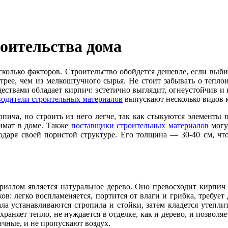
оительства дома
колько факторов. Строительство обойдется дешевле, если выбира
трее, чем из мелкоштучного сырья. Не стоит забывать о теплои
ствами обладает кирпич: эстетично выглядит, огнеустойчив и не
водители строительных материалов
выпускают несколько видов к
ча, но строить из него легче, так как стыкуются элементы по
имат в доме. Также
поставщики строительных материалов
могу
даря своей пористой структуре. Его толщина — 30-40 см, что
иалом является натуральное дерево. Оно превосходит кирпич 
ов: легко воспламеняется, портится от влаги и грибка, требует
ачала устанавливаются стропила и стойки, затем кладется утеп
аняет тепло, не нуждается в отделке, как и дерево, и позволя
ичные, и не пропускают воздух.