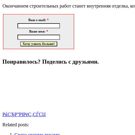
Окончанием строительных работ станет внутренняя отделка, ко
Ваш e-mail:
*
Ваше имя:
*
Понравилось? Поделись с друзьями.
РќСЂР°РІРёС‚СЃСЏ
Related posts:
Свеча своими руками