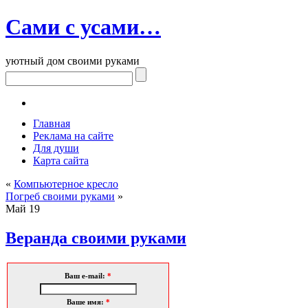
Сами с усами…
уютный дом своими руками
Главная
Реклама на сайте
Для души
Карта сайта
«
Компьютерное кресло
Погреб своими руками
»
Май
19
Веранда своими руками
Ваш e-mail:
*
Ваше имя:
*