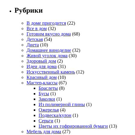
Рубрики
В доме пригодится
(22)
Все в дом
(32)
Готовим вкусно дома
(68)
Детская
(54)
Диета
(10)
Домашнее виноделие
(32)
Живой уголок дома
(30)
Здоровый дом
(2)
Идеи для дома
(31)
Искусственный камень
(12)
Красивый дом
(10)
Мастер-классы
(67)
Браслеты
(8)
Бусы
(1)
Заколки
(1)
Из полимерной глины
(1)
Ожерелья
(4)
Подвеска/кулон
(1)
Серьги
(1)
Цветы их гофрированной бумаги
(13)
Мебель для дома
(27)