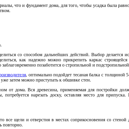
иалы, что и фундамент дома, для того, чтобы усадка была равно
твом.
.
елиться со способом дальнейших действий. Выбор делается исх
делиться, как надежно можно прикрепить каркас строящейс
мо заблаговременно позаботится о стропильной и подстропильно
роизводителя
, оптимально подойдет тесаная балка с толщиной 5
 уже затем можно приступать к обшивке стен.
ом от дома. Вся древесина, применяемая для постройки должн
, потребуется нарезать доску, оставляя место для припуска.
 то все щели и отверстия в местах соприкосновения со стеной
ь повторно.