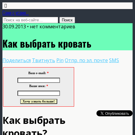
Сами с усами...
30.09.2013 • нет комментариев
Как выбрать кровать
Поделиться
Твитнуть
Pin
Отпр. по эл. почте
SMS
Ваш e-mail:
*
Ваше имя:
*
Как выбрать
кровать?