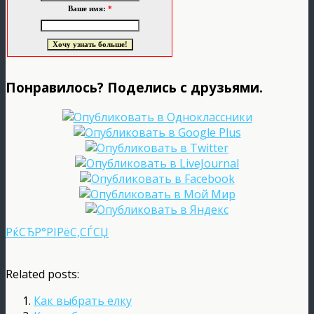
Ваше имя:
*
Понравилось? Поделись с друзьями.
РќСЂР°РІРёС‚СЃСЏ
Related posts:
Как выбрать елку