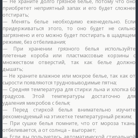
— Не храните долго грязное белье, потому что оно
приобретет неприятный запах и его будет сложнее
отстирать;
— Менять белье необходимо еженедельно. Если
придерживаться этого, то оно будет не сильно
загрязнено и его можно будет постирать в щадящем
режиме, без отбеливания;
— При хранении грязного белья используйте
плетеные короба или пластмассовые корзины с
множеством отверстий, так как белье должно
дышать;
— Не храните влажное или мокрое белье, так как от
сырости появляются трудновыводимые пятна;
— Средняя температура для стирки льна и хлопка 60
градусов. Этой температуры достаточно для
удаления микробов с белья;
— Перед стиркой белья внимательно изучите
рекомендуемый на этикетке температурный режим;
— При сушке белья помните, что от мороза ткань
отбеливается, а от солнца – выгорает;
— Если вы пользуетесь автоматической стиральной