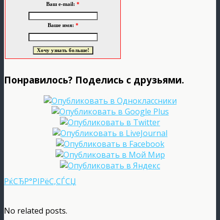
Ваш e-mail:
*
Ваше имя:
*
Понравилось? Поделись с друзьями.
РќСЂР°РІРёС‚СЃСЏ
No related posts.