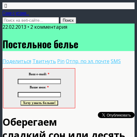
Сами с усами...
22.02.2013 • 2 комментария
Постельное белье
Поделиться
Твитнуть
Pin
Отпр. по эл. почте
SMS
Ваш e-mail:
*
Ваше имя:
*
Оберегаем
сладкий сон или десять