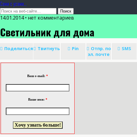
Сами с усами...
14.01.2014 • нет комментариев
Светильник для дома
Поделиться
Твитнуть
Pin
Отпр. по
SMS
эл. почте
Ваш e-mail:
*
Ваше имя:
*