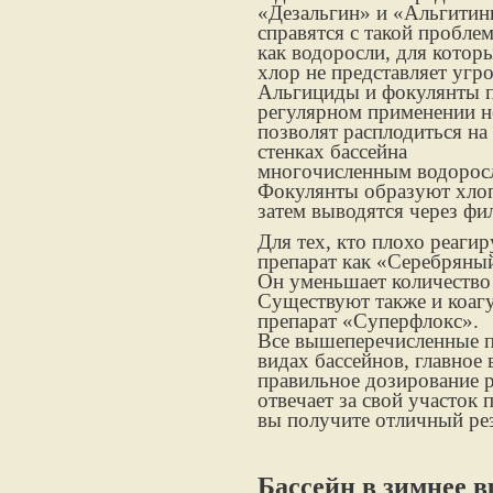
«Дезальгин» и «Альгитин
справятся с такой пробле
как водоросли, для котор
хлор не представляет угр
Альгициды и фокулянты 
регулярном применении н
позволят расплодиться на
стенках бассейна
многочисленным водоросля
Фокулянты образуют хлопь
затем выводятся через фи
Для тех, кто плохо реаги
препарат как «Серебряный
Он уменьшает количество 
Существуют также и коагу
препарат «Суперфлокс».
Все вышеперечисленные п
видах бассейнов, главное
правильное дозирование 
отвечает за свой участок
вы получите отличный рез
Бассейн в зимнее 