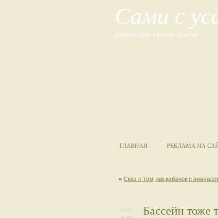
Сами с у
уютный дом своими руками
ГЛАВНАЯ
РЕКЛАМА НА СА
«
Сказ о том, как кабачок с ананас
Бассейн тоже т
Июл