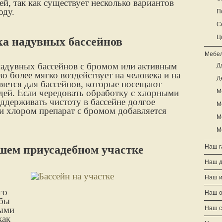
ей, так как существует несколько вариантов
оду.
П
С
Ц
ка надувных бассейнов
Мебел
надувных бассейнов с бромом или активным
Д
о более мягко воздействует на человека и на
Д
яется для бассейнов, которые посещают
дей. Если чередовать обработку с хлорными
М
ддерживать чистоту в бассейне долгое
М
и хлором препарат с бромом добавляется
М
М
ашем приусадебном участке
Наш г
Наш 
Наш и
го
Наш о
обы
ными
Наш с
как