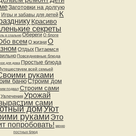
оме
Заготовки на долгую
К
у
Игры и забавы для детей
разднику
Красиво
ленькие секреты
Обереги
О блоге
ль в спальню
О
Обо всем
О жизни
азном
Отдых
Питаемся
вильно
Повседневные блюда
Простые блюда
ное для дома
Путешествуем всей семьей
Своими руками
оим баню
Строим дом
Строим сами
оим подвал
Урожай
Увлечения
вырастим сами
ютный дом
Уют
оими руками
Это
ит попробовать!
меню
постных блюд