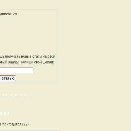
шь получать новые стати на свой
овый ящик? Напиши свой E-mail:
е интересно…
рики
е пригодится
(22)