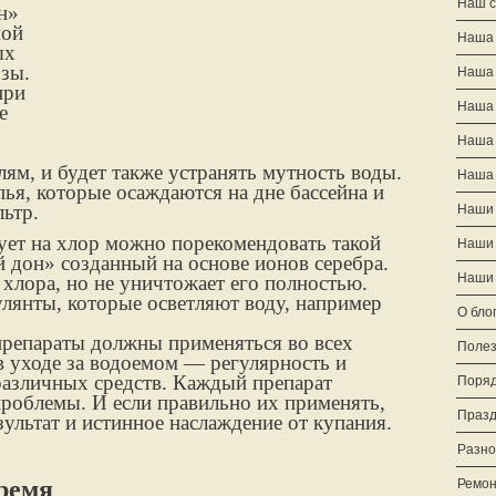
Наш с
н»
мой
Наша 
ых
озы.
Наша
при
Наша
е
Наша
м, и будет также устранять мутность воды.
Наша 
я, которые осаждаются на дне бассейна и
льтр.
Наши 
рует на хлор можно порекомендовать такой
Наши 
 дон» созданный на основе ионов серебра.
Наши 
хлора, но не уничтожает его полностью.
лянты, которые осветляют воду, например
О бло
репараты должны применяться во всех
Полез
 в уходе за водоемом — регулярность и
различных средств. Каждый препарат
Поряд
 проблемы. И если правильно их применять,
Празд
ультат и истинное наслаждение от купания.
Разно
время
Ремон