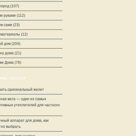
город
(107)
и руками
(112)
м сами
(23)
йматериалы
(12)
й дом
(204)
ну дома
(21)
ке Дома
(76)
жие записи
шить оригинальный жилет
ная вата — один из самых
тивных утеплителей для частного
чный аппарат для дома, как
тно выбрать