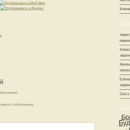
Как п
Клинк
Све
Амикт
д
камен
Алекс
варен
Жилье
запис
Елена
ий
варен
бязательно)
Оля
к
(скрыто) (обязательно)
Мет
Бр
Бу