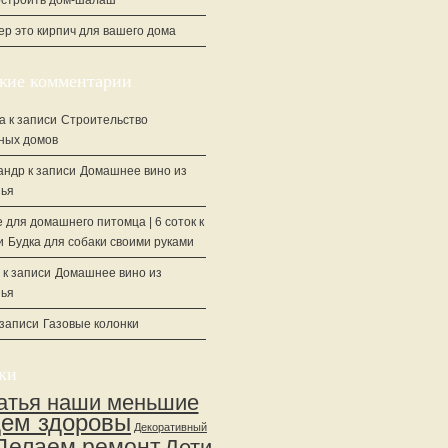
остроить дом-шалаш
ер это кирпич для вашего дома
жие комментарии
а
к записи
Строительство
ных домов
андр
к записи
Домашнее вино из
ья
 для домашнего питомца | 6 соток
к
и
Будка для собаки своими руками
к записи
Домашнее вино из
ья
 записи
Газовые колонки
ки
атья наши меньшие
дем здоровы
Декоративный
Делаем ремонт
Дети