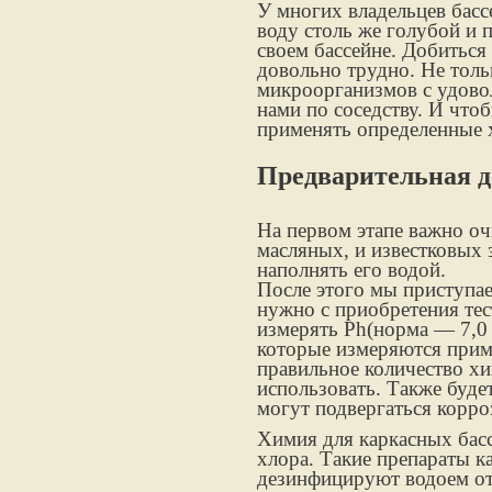
У многих владельцев басс
воду столь же голубой и п
своем бассейне. Добиться
довольно трудно. Не толь
микроорганизмов с удово
нами по соседству. И что
применять определенные 
Предварительная д
На первом этапе важно очи
масляных, и известковых 
наполнять его водой.
После этого мы приступа
нужно с приобретения тес
измерять Ph(норма — 7,0 
которые измеряются приме
правильное количество хи
использовать. Также буде
могут подвергаться корро
Химия для каркасных басс
хлора. Такие препараты 
дезинфицируют водоем от