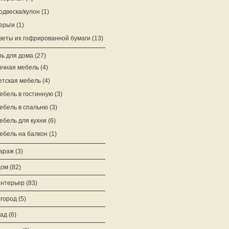
одвеска/кулон
(1)
ерьги
(1)
веты их гофрированной бумаги
(13)
ь для дома
(27)
ачная мебель
(4)
етская мебель
(4)
ебель в гостинную
(3)
ебель в спальню
(3)
ебель для кухни
(6)
ебель на балкон
(1)
араж
(3)
дом
(82)
нтерьер
(83)
город
(5)
ад
(6)