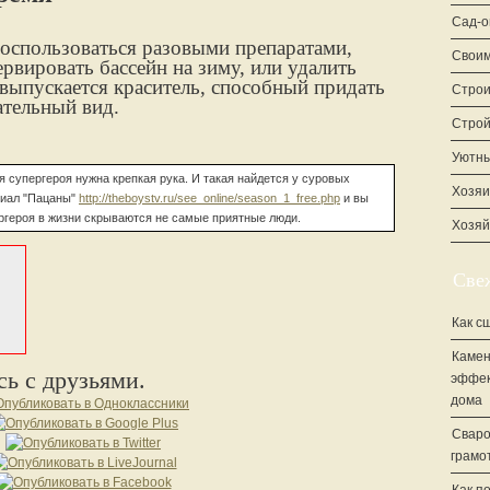
Сад-о
оспользоваться разовыми препаратами,
Своим
рвировать бассейн на зиму, или удалить
 выпускается краситель, способный придать
Строи
ательный вид.
Стро
Уютны
 супергероя нужна крепкая рука. И такая найдется у суровых
Хозяи
риал "Пацаны"
http://theboystv.ru/see_online/season_1_free.php
и вы
ергероя в жизни скрываются не самые приятные люди.
Хозяй
Све
Как с
Камен
ь с друзьями.
эффек
дома
Сваро
грамо