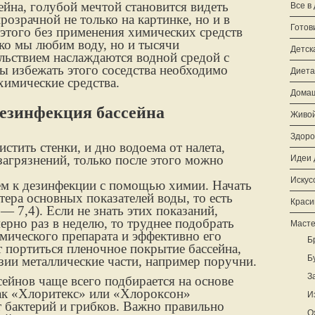
ейна, голубой мечтой становится видеть
Все в
розрачной не только на картинке, но и в
Готов
 этого без применения химических средств
ко мы любим воду, но и тысячи
Детск
льствием наслаждаются водной средой с
бы избежать этого соседства необходимо
Диета
химические средства.
Домаш
езинфекция бассейна
Живой
Здоро
стить стенки, и дно водоема от налета,
загрязнений, только после этого можно
Идеи 
Искус
ем к дезинфекции с помощью химии. Начать
тера основных показателей воды, то есть
Краси
— 7,4). Если не знать этих показаний,
рно раз в неделю, то труднее подобрать
Масте
мического препарата и эффективно его
Б
т портиться пленочное покрытие бассейна,
Б
зии металлические части, например поручни.
З
ейнов чаще всего подбирается на основе
как «Хлоритекс» или «Хлороксон»
И
 бактерий и грибков. Важно правильно
О