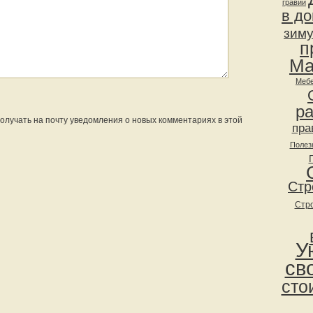
гравий
в д
зим
п
Ма
Мебе
р
 получать на почту уведомления о новых комментариях в этой
пра
Полез
Стр
Стр
У
св
сто