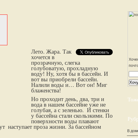
Лето. Жара. Так
хочется в
Хоче
прозрачную, слегка
почт
голубоватую, прохладную
воду! Ну, хотя бы в бассейн. И
вот вы приобрели бассейн.
Налили воды и… Вот он! Миг
блаженства!
Но проходит день, два, три и
Тож
вода в нашем бассейне уже не
голубая, а с зеленью. И стенки
у бассейна стали скользкими. По
Руб
поверхности воды плавают
ут наступает проза жизни. За бассейном
В дом