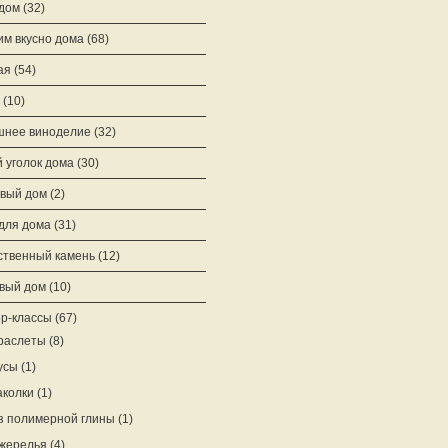
 дом
(32)
им вкусно дома
(68)
ая
(54)
(10)
нее виноделие
(32)
 уголок дома
(30)
вый дом
(2)
для дома
(31)
ственный камень
(12)
вый дом
(10)
р-классы
(67)
раслеты
(8)
усы
(1)
аколки
(1)
з полимерной глины
(1)
жерелья
(4)