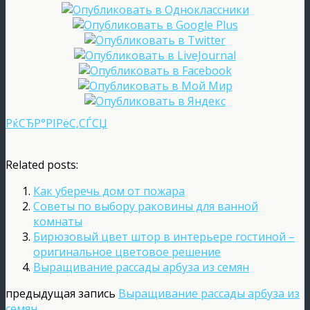
РќСЂР°РІРёС‚СЃСЏ
Related posts:
Как уберечь дом от пожара
Советы по выбору раковины для ванной
комнаты
Бирюзовый цвет штор в интерьере гостиной –
оригинальное цветовое решение
Выращивание рассады арбуза из семян
предыдущая запись
Выращивание рассады арбуза из
семян