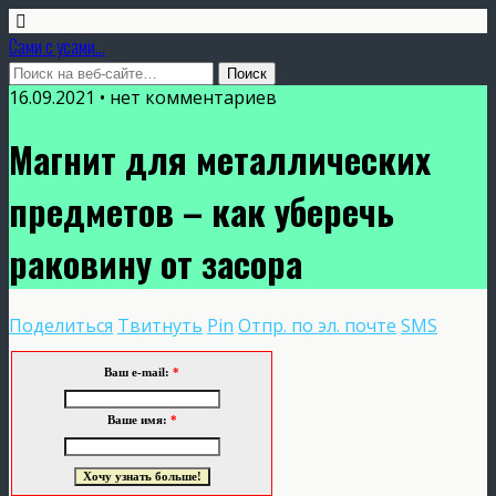
Сами с усами...
16.09.2021 • нет комментариев
Магнит для металлических
предметов – как уберечь
раковину от засора
Поделиться
Твитнуть
Pin
Отпр. по эл. почте
SMS
Ваш e-mail:
*
Ваше имя:
*