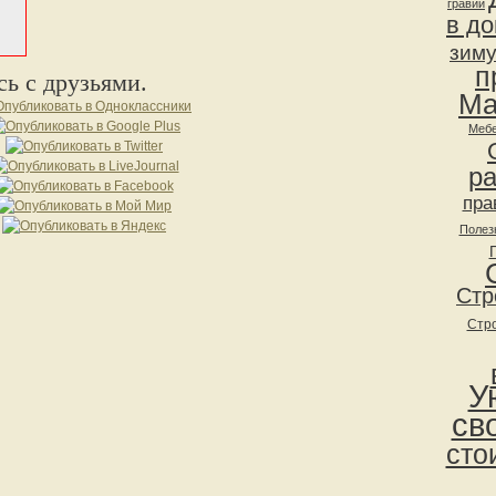
гравий
в д
зим
п
ь с друзьями.
Ма
Мебе
р
пра
Полез
Стр
Стр
У
св
сто