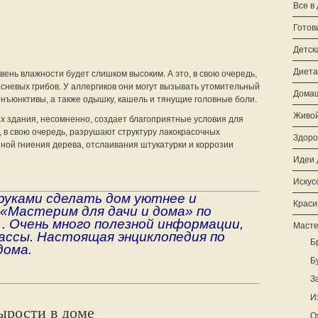
Все в
Готов
Детск
Диета
вень влажности будет слишком высоким. А это, в свою очередь,
сневых грибов. У аллергиков они могут вызывать утомительный
Домаш
онъюнктивы, а также одышку, кашель и тянущие головные боли.
Живой
х здания, несомненно, создает благоприятные условия для
, в свою очередь, разрушают структуру лакокрасочных
Здоро
ной гниения дерева, отслаивания штукатурки и коррозии
Идеи 
Искус
 руками сделать дом уютнее и
Краси
«Мастерим для дачи и дома» по
. Очень много полезной информации,
Масте
ассы. Настоящая энциклопедия по
Б
дома.
Б
З
И
ырости в доме
О