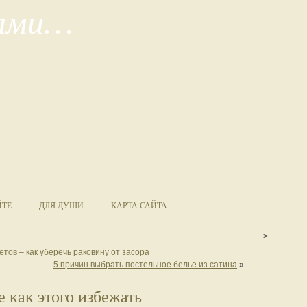
сами…
ЙТЕ
ДЛЯ ДУШИ
КАРТА САЙТА
>
тов – как уберечь раковину от засора
5 причин выбрать постельное белье из сатина
»
 как этого избежать