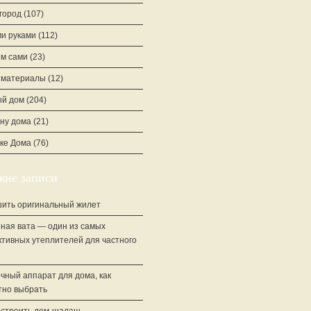
город
(107)
и руками
(112)
м сами
(23)
йматериалы
(12)
й дом
(204)
ну дома
(21)
ке Дома
(76)
жие записи
шить оригинальный жилет
ная вата — один из самых
тивных утеплителей для частного
чный аппарат для дома, как
тно выбрать