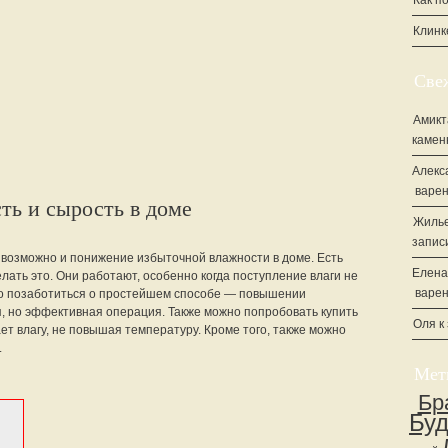
Как п
Клинк
Све
Амикт
камен
Алекс
варен
ть и сырость в доме
Жилье
запис
но возможно и понижение избыточной влажности в доме. Есть
Елена
лать это. Они работают, особенно когда поступление влаги не
варен
но позаботиться о простейшем способе — повышении
, но эффективная операция. Также можно попробовать купить
Оля
к
ет влагу, не повышая температуру. Кроме того, также можно
.
Мет
Бр
Бу