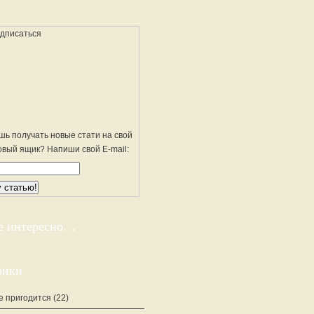
шь получать новые стати на свой
овый ящик? Напиши свой E-mail:
е интересно…
рики
е пригодится
(22)