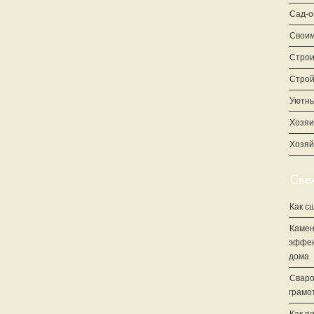
Сад-о
Своим
Строи
Стро
Уютны
Хозяи
Хозяй
Све
Как с
Камен
эффек
дома
Сваро
грамо