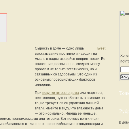
Сырость в доме — одно лишь
Tweet
высказывание противно и наводит на
Хоче
мысль о надвигающейся неприятности. Ее
почт
появление, несомненно, создает массу
проблем не только эстетических, но и
связанных со здоровьем. Это один из
основных провоцирующих факторов
аллергии.
Тож
При
покупке готового дома
или квартиры,
несомненно, нужно обратить внимание на
то, не требует ли он удаления лишней
влаги. Имейте в виду, что влажность дома
Руб
— это нормально. Иногда ее меньше,
моемся, принимаем душ или готовим. Вот почему вентиляция
В дом
мы избавляемся от лишнего пара и избегаем его конденсации и