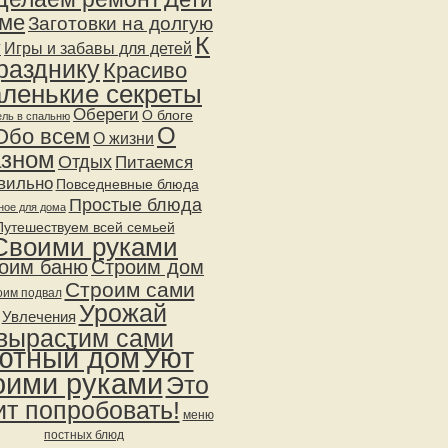
оме
Заготовки на долгую
К
у
Игры и забавы для детей
разднику
Красиво
ленькие секреты
Обереги
О блоге
ль в спальню
О
Обо всем
О жизни
азном
Отдых
Питаемся
вильно
Повседневные блюда
Простые блюда
ное для дома
Путешествуем всей семьей
Своими руками
оим баню
Строим дом
Строим сами
оим подвал
Урожай
Увлечения
вырастим сами
ютный дом
Уют
оими руками
Это
ит попробовать!
меню
постных блюд