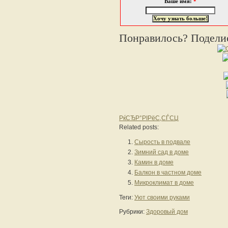
Ваше имя:
*
Понравилось? Поделис
РќСЂР°РІРёС‚СЃСЏ
Related posts:
Сырость в подвале
Зимний сад в доме
Камин в доме
Балкон в частном доме
Микроклимат в доме
Теги:
Уют своими руками
Рубрики:
Здоровый дом