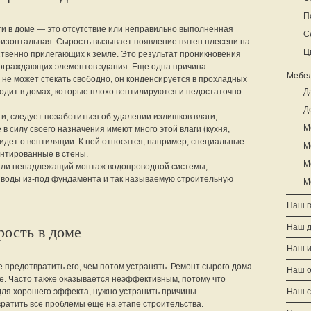
П
и в доме — это отсутствие или неправильно выполненная
С
горизонтальная. Сырость вызывает появление пятен плесени на
Ц
ственно прилегающих к земле. Это результат проникновения
ь ограждающих элементов здания. Еще одна причина —
Мебел
н не может стекать свободно, он конденсируется в прохладных
одит в домах, которые плохо вентилируются и недостаточно
Д
Д
, следует позаботиться об удалении излишков влаги,
М
в силу своего назначения имеют много этой влаги (кухня,
 идет о вентиляции. К ней относятся, например, специальные
М
нтированные в стены.
М
 или ненадлежащий монтаж водопроводной системы,
 воды из-под фундамента и так называемую строительную
М
Наш г
Наш 
рость в доме
Наш и
е предотвратить его, чем потом устранять. Ремонт сырого дома
Наш о
. Часто также оказывается неэффективным, потому что
 для хорошего эффекта, нужно устранить причины.
Наш с
ратить все проблемы еще на этапе строительства.