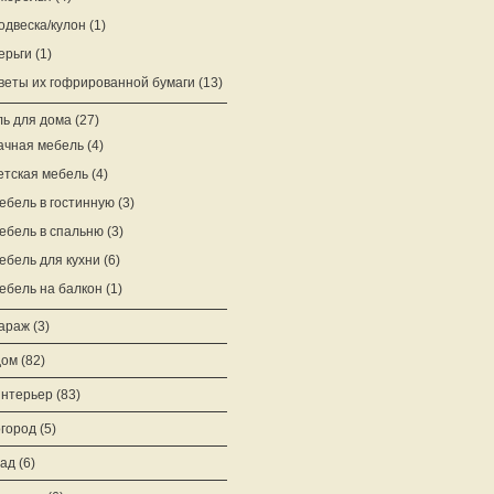
одвеска/кулон
(1)
ерьги
(1)
веты их гофрированной бумаги
(13)
ь для дома
(27)
ачная мебель
(4)
етская мебель
(4)
ебель в гостинную
(3)
ебель в спальню
(3)
ебель для кухни
(6)
ебель на балкон
(1)
араж
(3)
дом
(82)
нтерьер
(83)
город
(5)
ад
(6)