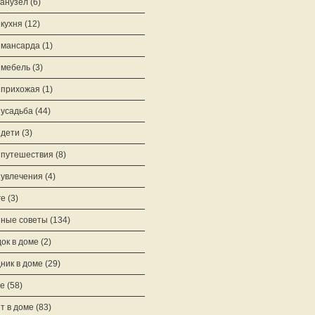
анузел
(6)
кухня
(12)
 мансарда
(1)
 мебель
(3)
 прихожая
(1)
усадьба
(44)
дети
(3)
путешествия
(8)
увлечения
(4)
ге
(3)
ные советы
(134)
ок в доме
(2)
ник в доме
(29)
е
(58)
т в доме
(83)