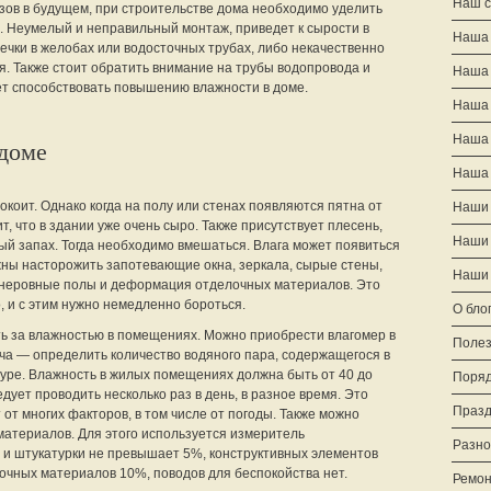
Наш с
ов в будущем, при строительстве дома необходимо уделить
. Неумелый и неправильный монтаж, приведет к сырости в
Наша 
утечки в желобах или водосточных трубах, либо некачественно
. Также стоит обратить внимание на трубы водопровода и
Наша
ет способствовать повышению влажности в доме.
Наша
Наша
доме
Наша 
покоит. Однако когда на полу или стенах появляются пятна от
Наши 
т, что в здании уже очень сыро. Также присутствует плесень,
Наши 
й запах. Тогда необходимо вмешаться. Влага может появиться
олжны насторожить запотевающие окна, зеркала, сырые стены,
Наши 
 неровные полы и деформация отделочных материалов. Это
о, и с этим нужно немедленно бороться.
О бло
ть за влажностью в помещениях. Можно приобрести влагомер в
Полез
ача — определить количество водяного пара, содержащегося в
уре. Влажность в жилых помещениях должна быть от 40 до
Поряд
ует проводить несколько раз в день, в разное время. Это
Празд
т от многих факторов, в том числе от погоды. Также можно
материалов. Для этого используется измеритель
Разно
 и штукатурки не превышает 5%, конструктивных элементов
очных материалов 10%, поводов для беспокойства нет.
Ремон