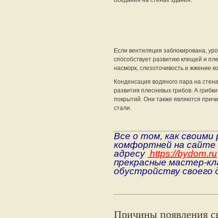
оседания на стенах здания.
Если вентиляция заблокирована, уро
способствует развитию клещей и пле
насморк, слезоточивость и жжение к
Конденсация водяного пара на стена
развития плесневых грибов. А грибки
покрытий. Они также являются причи
стали.
Все о том, как своими
комфортней на сайте 
адресу
https://bydom.ru
прекрасные мастер-кл
обустройству своего 
Причины появления с