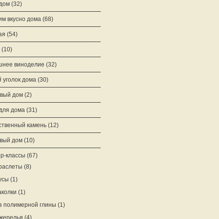
 дом
(32)
им вкусно дома
(68)
ая
(54)
(10)
нее виноделие
(32)
 уголок дома
(30)
вый дом
(2)
для дома
(31)
ственный камень
(12)
вый дом
(10)
р-классы
(67)
раслеты
(8)
усы
(1)
аколки
(1)
з полимерной глины
(1)
жерелья
(4)