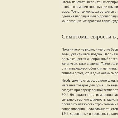
Чтобы избежать неприятных сюрприз
особое внимание конструкции крыши
доме. Точно так же, когда остаются 
сделана изоляция или гидроизоляция
канализации. Их протечка также буд
Симптомы сырости в 
Пока ничего не видно, ничего не бес
воды, уже слишком поздно. Это значи
белые соцветия и неприятный затхлы
как внутри, так и снаружи. Также д
отслаивающиеся обои или лепнина,
сигналы о том, что в доме очень сыр
Чтобы дом не отсырел, важно следи
магазине товаров для дома. Его зад
воздухе при определенной температ
60%. Для надежности, измерения след
связано с тем, что влажность зависи
проверить влажность строительных 
сопротивления. Если влажность стен
18%, деревянных и древесных отдел