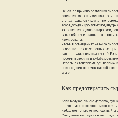
Основная причина появления сырост
изоляция, как вертикальная, так и 
стенах подвалов и комнат, непосред
влаги, дождя и грунтовых вод внутр
конденсация водяного пара. Когда о
слоях оболочки здания — это происх
изолированы.
Чтобы в помещениях не было сырости
особенно в тех помещениях, которые 
ванная, туалет или прачечная). Речь
проемы в двери или диффузоры, вмо
Отдельно стоит упомянуть поломки
повреждение желобов, плохой отвод
влагу.
Как предотвратить сы
Как и в случае любого дефекта, лучш
— очень дорогостоящее мероприятие
избавляет только от последствий, а
Следовательно, лучше всего предотв