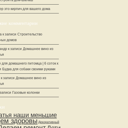
остроить дом-шалаш
ер это кирпич для вашего дома
жие комментарии
а
к записи
Строительство
ных домов
андр
к записи
Домашнее вино из
ья
 для домашнего питомца | 6 соток
к
и
Будка для собаки своими руками
к записи
Домашнее вино из
ья
 записи
Газовые колонки
ки
атья наши меньшие
дем здоровы
Декоративный
Делаем ремонт
Дети